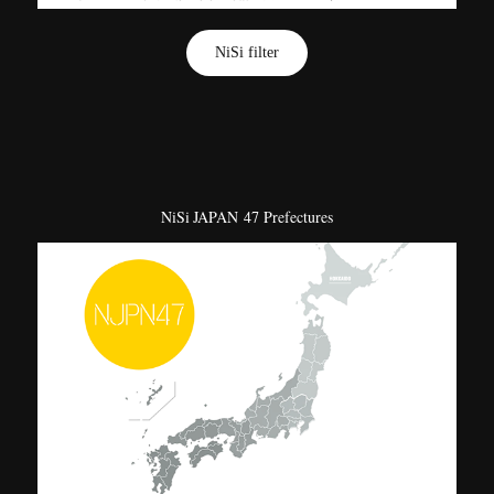
NiSi filter
NiSi
JAPAN 47 Prefectures