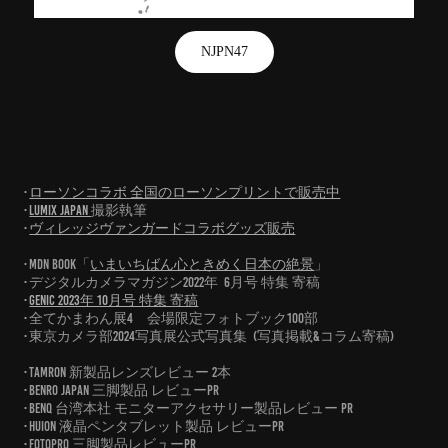
NJPN47
･
ローソンコラボ 全国のローソンプリントで販売中
･
LUMIX JAPAN
撮影執筆
･
ヴィレッジヴァンガードコラボグッズ販売
･MdN Book「
いまいちばん心ときめく日本の絶景
」
･デジタルカメラマガジン2022年 6月号 特集 寄稿
･
GENIC 2023年 10月号 特集 寄稿
･全てかまわん展4 会場限定フォトブック100部
･東京カメラ部2024写真展公式写真集 (写真掲載&コラム寄稿)
･TAMRON
新製品レンズレビュー 2本
･BENRO JAPAN
三脚製品 レビュー
PR
･BenQ
台湾本社 モニターアクセサリー製品レビュー
PR
･HUION
液晶ペンタブレット製品
レビュー
PR
･FOTOPRO 三脚製品レビューPR